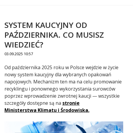
SYSTEM KAUCYJNY OD
PAŹDZIERNIKA. CO MUSISZ
WIEDZIEĆ?
03.09.2025 10:57
Treść
Od października 2025 roku w Polsce wejdzie w życie
nowy system kaucyjny dla wybranych opakowań
napojowych. Mechanizm ten ma na celu promowanie
recyklingu i ponownego wykorzystania surowców
poprzez wprowadzenie zwrotnej kaucji — wszystkie
szczegóły dostępne są na
stronie
Ministerstwa Klimatu i Środowiska.