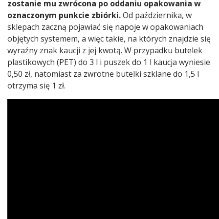
zostanie mu zwrócona po oddaniu opakowania w
oznaczonym punkcie zbiórki.
Od października, w
sklepach zaczną pojawiać się napoje w opakowaniach
objętych systemem, a więc takie, na których znajdzie się
wyraźny znak kaucji z jej kwotą. W przypadku butelek
plastikowych (PET) do 3 l i puszek do 1 l kaucja wyniesie
0,50 zł, natomiast za zwrotne butelki szklane do 1,5 l
otrzyma się 1 zł.