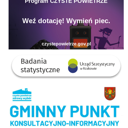
Badania statystyczne - US w Krakowie
Gminny Punkt Konsultacyjno-informacyjny programu Czyste Powietrze