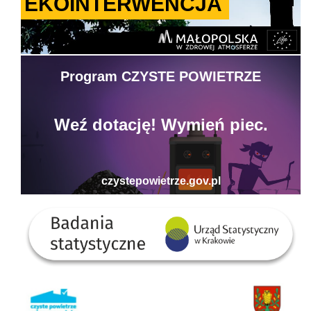
Badania statystyczne - US w Krakowie
Gminny Punkt Konsultacyjno-informacyjny programu Czyste Powietrze