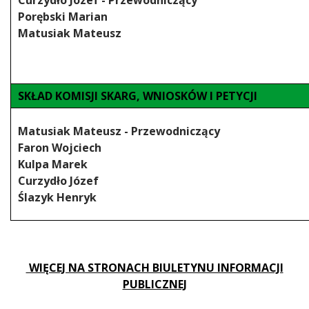
Curzydło Józef - Przewodniczący
Porębski Marian
Matusiak Mateusz
SKŁAD KOMISJI SKARG, WNIOSKÓW I PETYCJI
Matusiak Mateusz - Przewodniczący
Faron Wojciech
Kulpa Marek
Curzydło Józef
Ślazyk Henryk
WIĘCEJ NA STRONACH BIULETYNU INFORMACJI
PUBLICZNEJ