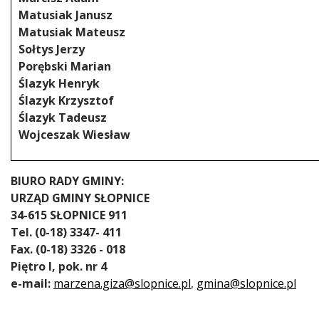
Matusiak Janusz
Matusiak Mateusz
Sołtys Jerzy
Porębski Marian
Ślazyk Henryk
Ślazyk Krzysztof
Ślazyk Tadeusz
Wojceszak Wiesław
BIURO RADY GMINY:
URZĄD GMINY SŁOPNICE
34-615 SŁOPNICE 911
Tel. (0-18) 3347- 411
Fax. (0-18) 3326 - 018
Piętro I, pok. nr 4
e-mail:
mar
zena.giza
@slopnice.pl
,
gmina@slopnice.pl