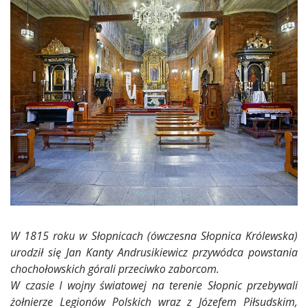
W 1815 roku w Słopnicach (ówczesna Słopnica Królewska)
urodził się Jan Kanty Andrusikiewicz przywódca powstania
chochołowskich górali przeciwko zaborcom.
W czasie I wojny światowej na terenie Słopnic przebywali
żołnierze Legionów Polskich wraz z Józefem Piłsudskim,