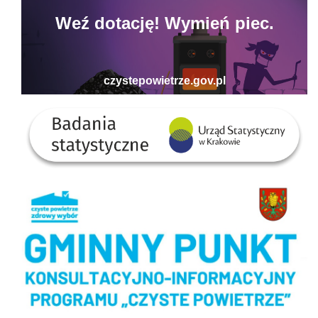
Badania statystyczne - US w Krakowie
Gminny Punkt Konsultacyjno-informacyjny programu Czyste Powietrze