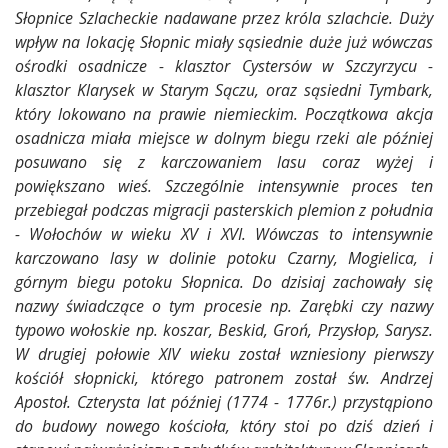
Słopnice Szlacheckie nadawane przez króla szlachcie. Duży
wpływ na lokację Słopnic miały sąsiednie duże już wówczas
ośrodki osadnicze - klasztor Cystersów w Szczyrzycu -
klasztor Klarysek w Starym Sączu, oraz sąsiedni Tymbark,
który lokowano na prawie niemieckim. Początkowa akcja
osadnicza miała miejsce w dolnym biegu rzeki ale później
posuwano się z karczowaniem lasu coraz wyżej i
powiększano wieś. Szczególnie intensywnie proces ten
przebiegał podczas migracji pasterskich plemion z południa
- Wołochów w wieku XV i XVI. Wówczas to intensywnie
karczowano lasy w dolinie potoku Czarny, Mogielica, i
górnym biegu potoku Słopnica. Do dzisiaj zachowały się
nazwy świadczące o tym procesie np. Zarębki czy nazwy
typowo wołoskie np. koszar, Beskid, Groń, Przysłop, Sarysz.
W drugiej połowie XIV wieku został wzniesiony pierwszy
kościół słopnicki, którego patronem został św. Andrzej
Apostoł. Czterysta lat później (1774 - 1776r.) przystąpiono
do budowy nowego kościoła, który stoi po dziś dzień i