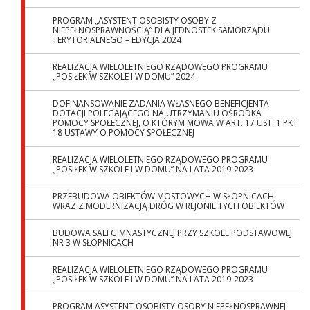
PROGRAM „ASYSTENT OSOBISTY OSOBY Z
NIEPEŁNOSPRAWNOŚCIĄ” DLA JEDNOSTEK SAMORZĄDU
TERYTORIALNEGO – EDYCJA 2024
REALIZACJA WIELOLETNIEGO RZĄDOWEGO PROGRAMU
„POSIŁEK W SZKOLE I W DOMU” 2024
DOFINANSOWANIE ZADANIA WŁASNEGO BENEFICJENTA
DOTACJI POLEGAJĄCEGO NA UTRZYMANIU OŚRODKA
POMOCY SPOŁECZNEJ, O KTÓRYM MOWA W ART. 17 UST. 1 PKT
18 USTAWY O POMOCY SPOŁECZNEJ
REALIZACJA WIELOLETNIEGO RZĄDOWEGO PROGRAMU
„POSIŁEK W SZKOLE I W DOMU” NA LATA 2019-2023
PRZEBUDOWA OBIEKTÓW MOSTOWYCH W SŁOPNICACH
WRAZ Z MODERNIZACJĄ DRÓG W REJONIE TYCH OBIEKTÓW
BUDOWA SALI GIMNASTYCZNEJ PRZY SZKOLE PODSTAWOWEJ
NR 3 W SŁOPNICACH
REALIZACJA WIELOLETNIEGO RZĄDOWEGO PROGRAMU
„POSIŁEK W SZKOLE I W DOMU” NA LATA 2019-2023
PROGRAM ASYSTENT OSOBISTY OSOBY NIEPEŁNOSPRAWNEJ