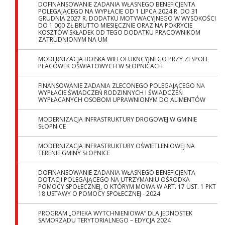
DOFINANSOWANIE ZADANIA WŁASNEGO BENEFICJENTA
POLEGAJĄCEGO NA WYPŁACIE OD 1 LIPCA 2024 R. DO 31
GRUDNIA 2027 R. DODATKU MOTYWACYJNEGO W WYSOKOŚCI
DO 1 000 ZŁ BRUTTO MIESIĘCZNIE ORAZ NA POKRYCIE
KOSZTÓW SKŁADEK OD TEGO DODATKU PRACOWNIKOM
ZATRUDNIONYM NA UM
MODERNIZACJA BOISKA WIELOFUKNCYJNEGO PRZY ZESPOLE
PLACÓWEK OŚWIATOWYCH W SŁOPNICACH
FINANSOWANIE ZADANIA ZLECONEGO POLEGAJĄCEGO NA
WYPŁACIE ŚWIADCZEŃ RODZINNYCH I ŚWIADCZEŃ
WYPŁACANYCH OSOBOM UPRAWNIONYM DO ALIMENTÓW
MODERNIZACJA INFRASTRUKTURY DROGOWEJ W GMINIE
SŁOPNICE
MODERNIZACJA INFRASTRUKTURY OŚWIETLENIOWEJ NA
TERENIE GMINY SŁOPNICE
DOFINANSOWANIE ZADANIA WŁASNEGO BENEFICJENTA
DOTACJI POLEGAJĄCEGO NA UTRZYMANIU OŚRODKA
POMOCY SPOŁECZNEJ, O KTÓRYM MOWA W ART. 17 UST. 1 PKT
18 USTAWY O POMOCY SPOŁECZNEJ - 2024
PROGRAM „OPIEKA WYTCHNIENIOWA” DLA JEDNOSTEK
SAMORZĄDU TERYTORIALNEGO – EDYCJA 2024