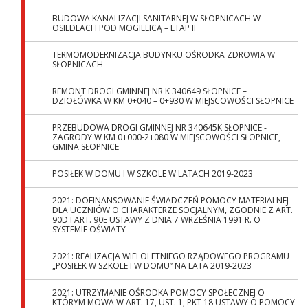
BUDOWA KANALIZACJI SANITARNEJ W SŁOPNICACH W
OSIEDLACH POD MOGIELICĄ – ETAP II
TERMOMODERNIZACJA BUDYNKU OŚRODKA ZDROWIA W
SŁOPNICACH
REMONT DROGI GMINNEJ NR K 340649 SŁOPNICE –
DZIOŁÓWKA W KM 0+040 – 0+930 W MIEJSCOWOŚCI SŁOPNICE
PRZEBUDOWA DROGI GMINNEJ NR 340645K SŁOPNICE -
ZAGRODY W KM 0+000-2+080 W MIEJSCOWOŚCI SŁOPNICE,
GMINA SŁOPNICE
POSIŁEK W DOMU I W SZKOLE W LATACH 2019-2023
2021: DOFINANSOWANIE ŚWIADCZEŃ POMOCY MATERIALNEJ
DLA UCZNIÓW O CHARAKTERZE SOCJALNYM, ZGODNIE Z ART.
90D I ART. 90E USTAWY Z DNIA 7 WRZEŚNIA 1991 R. O
SYSTEMIE OŚWIATY
2021: REALIZACJA WIELOLETNIEGO RZĄDOWEGO PROGRAMU
„POSIŁEK W SZKOLE I W DOMU” NA LATA 2019-2023
2021: UTRZYMANIE OŚRODKA POMOCY SPOŁECZNEJ O
KTÓRYM MOWA W ART. 17, UST. 1, PKT 18 USTAWY O POMOCY