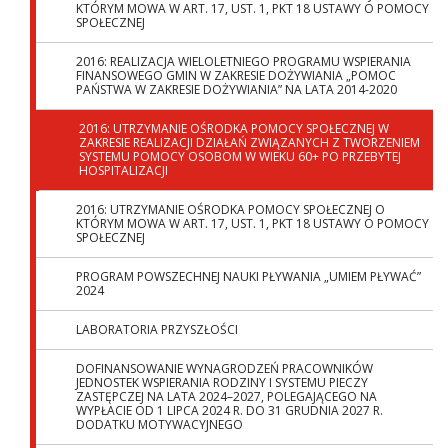
KTÓRYM MOWA W ART. 17, UST. 1, PKT 18 USTAWY O POMOCY
SPOŁECZNEJ
2016: REALIZACJA WIELOLETNIEGO PROGRAMU WSPIERANIA
FINANSOWEGO GMIN W ZAKRESIE DOŻYWIANIA „POMOC
PAŃSTWA W ZAKRESIE DOŻYWIANIA” NA LATA 2014-2020
2016: UTRZYMANIE OŚRODKA POMOCY SPOŁECZNEJ W
ZAKRESIE REALIZACJI DZIAŁAŃ ZWIĄZANYCH Z TWORZENIEM
SYSTEMU POMOCY OSOBOM W WIEKU 60+ PO PRZEBYTEJ
HOSPITALIZACJI
2016: UTRZYMANIE OŚRODKA POMOCY SPOŁECZNEJ O
KTÓRYM MOWA W ART. 17, UST. 1, PKT 18 USTAWY O POMOCY
SPOŁECZNEJ
PROGRAM POWSZECHNEJ NAUKI PŁYWANIA „UMIEM PŁYWAĆ”
2024
LABORATORIA PRZYSZŁOŚCI
DOFINANSOWANIE WYNAGRODZEŃ PRACOWNIKÓW
JEDNOSTEK WSPIERANIA RODZINY I SYSTEMU PIECZY
ZASTĘPCZEJ NA LATA 2024–2027, POLEGAJĄCEGO NA
WYPŁACIE OD 1 LIPCA 2024 R. DO 31 GRUDNIA 2027 R.
DODATKU MOTYWACYJNEGO