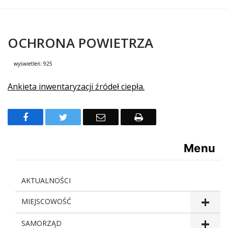
OCHRONA POWIETRZA
wyświetleń:
925
Treść
Ankieta inwentaryzacji źródeł ciepła.
Facebook
Twitter
Email
Drukuj
Menu
AKTUALNOŚCI
MIEJSCOWOŚĆ
SAMORZĄD