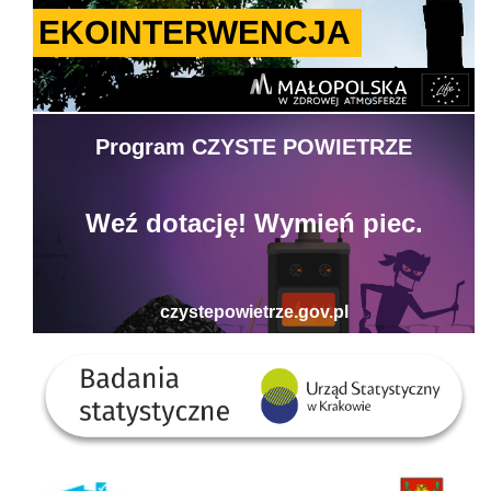
Badania statystyczne - US w Krakowie
Gminny Punkt Konsultacyjno-informacyjny programu Czyste Powietrze