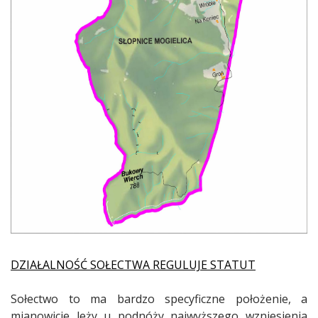
DZIAŁALNOŚĆ SOŁECTWA REGULUJE STATUT
Sołectwo to ma bardzo specyficzne położenie, a
mianowicie leży u podnóży najwyższego wzniesienia