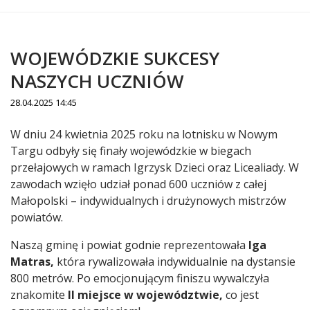
WOJEWÓDZKIE SUKCESY
NASZYCH UCZNIÓW
28.04.2025 14:45
Treść
W dniu 24 kwietnia 2025 roku na lotnisku w Nowym
Targu odbyły się finały wojewódzkie w biegach
przełajowych w ramach Igrzysk Dzieci oraz Licealiady. W
zawodach wzięło udział ponad 600 uczniów z całej
Małopolski – indywidualnych i drużynowych mistrzów
powiatów.
Naszą gminę i powiat godnie reprezentowała
Iga
Matras,
która rywalizowała indywidualnie na dystansie
800 metrów. Po emocjonującym finiszu wywalczyła
znakomite
II miejsce w województwie,
co jest